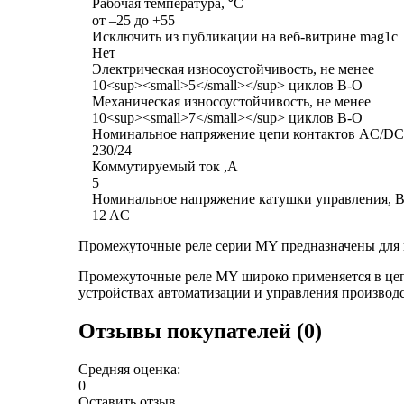
Рабочая температура, ⁰С
от –25 до +55
Исключить из публикации на веб-витрине mag1c
Нет
Электрическая износоустойчивость, не менее
10<sup><small>5</small></sup> циклов В-О
Механическая износоустойчивость, не менее
10<sup><small>7</small></sup> циклов В-О
Номинальное напряжение цепи контактов AC/DC
230/24
Коммутируемый ток ,А
5
Номинальное напряжение катушки управления, 
12 AC
Промежуточные реле серии MY предназначены для 
Промежуточные реле MY широко применяется в цепя
устройствах автоматизации и управления производ
Отзывы покупателей (0)
Средняя оценка:
0
Оставить отзыв