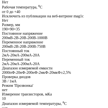
Нет
Рабочая температура, ⁰С
от 0 до +40
Исключить из публикации на веб-витрине mag1c
Нет
Размер, мм
190×90×35
Постоянное напряжение
200мВ-2В-20В-200В-1000В
Переменное напряжение
200мВ-2В-20В-200В-750В
Постоянный ток
2мА-20мА-200мА-20А
Переменный ток
2мА-20мА-200мА-20А
Диапазон измеряемой емкости
2000пФ-20нФ-200нФ-2мкФ-20мкФ±2,5%
Проверка диодов
3В / 1мА
Режим 'Прозвонка'
нет
Измерение транзисторов, мКа
10
Диапазон измеряемой температуры, ⁰С