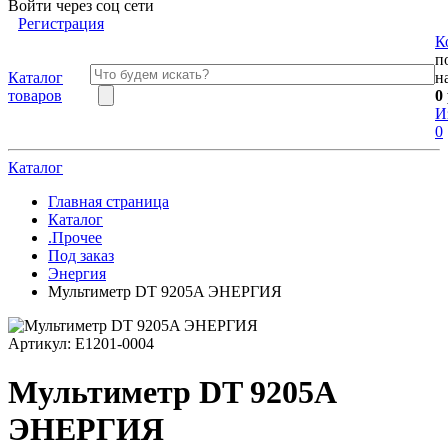
Войти через соц сети
Регистрация
К
п
Каталог
н
товаров
0
И
0
Каталог
Главная страница
Каталог
.Прочее
Под заказ
Энергия
Мультиметр DT 9205A ЭНЕРГИЯ
Артикул:
Е1201-0004
Мультиметр DT 9205A
ЭНЕРГИЯ