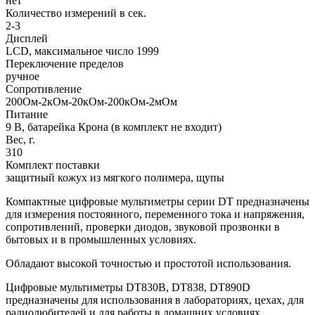
нет
Количество измерений в сек.
2-3
Дисплей
LCD, максимальное число 1999
Переключение пределов
ручное
Сопротивление
200Ом-2кОм-20кОм-200кОм-2мОм
Питание
9 В, батарейка Крона (в комплект не входит)
Вес, г.
310
Комплект поставки
защитный кожух из мягкого полимера, щупы
Компактные цифровые мультиметры серии DT предназначены
для измерения постоянного, переменного тока и напряжения,
сопротивлений, проверки диодов, звуковой прозвонки в
бытовых и в промышленных условиях.
Обладают высокой точностью и простотой использования.
Цифровые мультиметры DT830B, DT838, DT890D
предназначены для использования в лабораториях, цехах, для
радиолюбителей и для работы в домашних условиях.