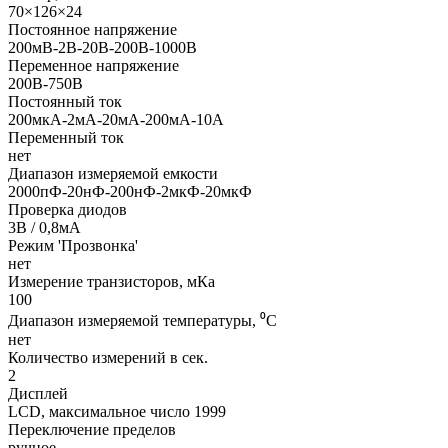
70×126×24
Постоянное напряжение
200мВ-2В-20В-200В-1000В
Переменное напряжение
200В-750В
Постоянный ток
200мкА-2мА-20мА-200мА-10А
Переменный ток
нет
Диапазон измеряемой емкости
2000пФ-20нФ-200нФ-2мкФ-20мкФ
Проверка диодов
3В / 0,8мА
Режим 'Прозвонка'
нет
Измерение транзисторов, мКа
100
Диапазон измеряемой температуры, ⁰С
нет
Количество измерений в сек.
2
Дисплей
LCD, максимальное число 1999
Переключение пределов
ручное