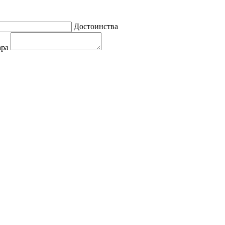
Достоинства
ара