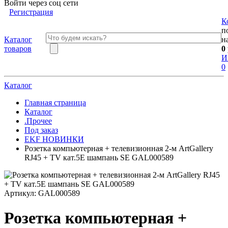
Войти через соц сети
Регистрация
К
п
Каталог
н
товаров
0
И
0
Каталог
Главная страница
Каталог
.Прочее
Под заказ
EKF НОВИНКИ
Розетка компьютерная + телевизионная 2-м ArtGallery
RJ45 + TV кат.5E шампань SE GAL000589
Артикул:
GAL000589
Розетка компьютерная +