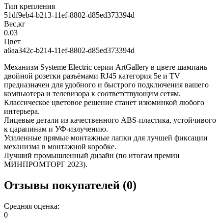
Тип крепления
51df9eb4-b213-11ef-8802-d85ed373394d
Вес,кг
0.03
Цвет
a6aa342c-b214-11ef-8802-d85ed373394d
Механизм Systeme Electric серии ArtGallery в цвете шампань
двойной розетки разъёмами RJ45 категория 5е и TV
предназначен для удобного и быстрого подключения вашего
компьютера и телевизора к соответствующим сетям.
Классическое цветовое решение станет изюминкой любого
интерьера.
Лицевые детали из качественного ABS-пластика, устойчивого
к царапинам и УФ-излучению.
Усиленные прямые монтажные лапки для лучшей фиксации
механизма в монтажной коробке.
Лучший промышленный дизайн (по итогам премии
МИНПРОМТОРГ 2023).
Отзывы покупателей (0)
Средняя оценка:
0