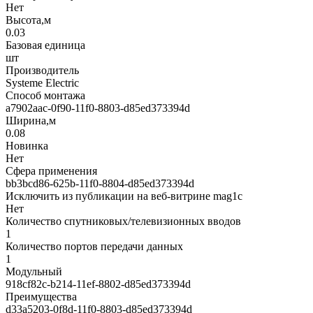
Нет
Высота,м
0.03
Базовая единица
шт
Производитель
Systeme Electric
Способ монтажа
a7902aac-0f90-11f0-8803-d85ed373394d
Ширина,м
0.08
Новинка
Нет
Сфера применения
bb3bcd86-625b-11f0-8804-d85ed373394d
Исключить из публикации на веб-витрине mag1c
Нет
Количество спутниковых/телевизионных вводов
1
Количество портов передачи данных
1
Модульный
918cf82c-b214-11ef-8802-d85ed373394d
Преимущества
d33a5203-0f8d-11f0-8803-d85ed373394d