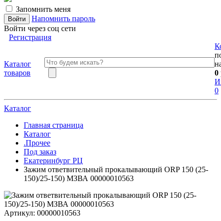
Запомнить меня
Напомнить пароль
Войти через соц сети
Регистрация
К
п
Каталог
н
товаров
0
И
0
Каталог
Главная страница
Каталог
.Прочее
Под заказ
Екатеринбург РЦ
Зажим ответвительный прокалывающий ORP 150 (25-
150)/25-150) МЗВА 00000010563
Артикул:
00000010563