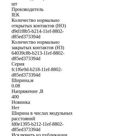
шт
Производитель
IEK
Количество нормально
открытых контактов (НО)
d9d1f8b5-b214-11ef-8802-
d85ed373394d
Количество нормально
закрытых контактов (НЗ)
64039c8b-b213-11ef-8802-
d85ed373394d
Серия
fc1f6e9d-b218-11ef-8802-
d85ed373394d
Ширина,м
0.08
Напряжение ,В
400
Новинка
Нет
Ширина в числах модульных
расстояний
fd0e1395-b212-11ef-8802-
d85ed373394d
Исключить из публикации