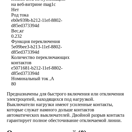
на веб-витрине mag1c
Нет
Род тока
eb0e939b-b212-11ef-8802-
d85ed373394d
Вес,кг
0.232
Функция переключения
5e09bee3-b213-11ef-8802-
d85ed373394d
Количество переключающих
контактов
e5071681-b212-11ef-8802-
d85ed373394d
Номинальный ток ,А
80
Предназначены для быстрого включения или отключения
электроцепей, находящихся под нагрузкой.
Выключатели нагрузки имеют усиленные контакты,
которые служат намного дольше контактов
автоматических выключателей. Двойной разрыв контакта
гарантирует полное обесточивание отключаемой линии.