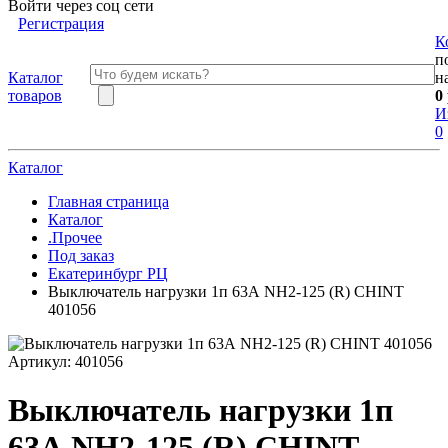
Войти через соц сети
Регистрация
К
п
Каталог
н
товаров
0
И
0
Каталог
Главная страница
Каталог
.Прочее
Под заказ
Екатеринбург РЦ
Выключатель нагрузки 1п 63А NH2-125 (R) CHINT
401056
Артикул:
401056
Выключатель нагрузки 1п
63А NH2-125 (R) CHINT