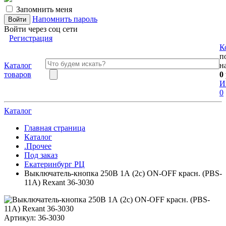
Запомнить меня
Напомнить пароль
Войти через соц сети
Регистрация
К
п
Каталог
н
товаров
0
И
0
Каталог
Главная страница
Каталог
.Прочее
Под заказ
Екатеринбург РЦ
Выключатель-кнопка 250В 1А (2с) ON-OFF красн. (PBS-
11А) Rexant 36-3030
Артикул:
36-3030