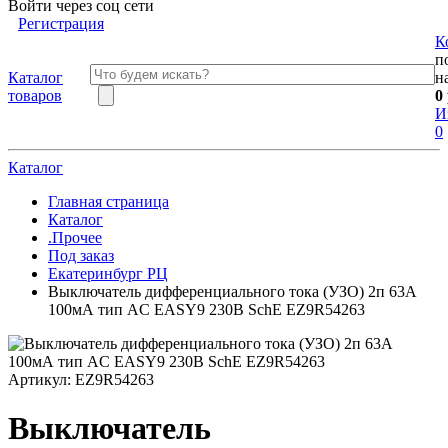
Войти через соц сети
Регистрация
К
п
Каталог
н
товаров
0
И
0
Каталог
Главная страница
Каталог
.Прочее
Под заказ
Екатеринбург РЦ
Выключатель дифференциального тока (УЗО) 2п 63А
100мА тип AC EASY9 230В SchE EZ9R54263
Артикул:
EZ9R54263
Выключатель