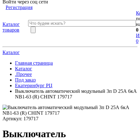
Войти через соц сети
Регистрация
К
п
Каталог
н
товаров
0
И
0
Каталог
Главная страница
Каталог
.Прочее
Под заказ
Екатеринбург РЦ
Выключатель автоматический модульный 3п D 25А 6кА
NB1-63 (R) CHINT 179717
Артикул:
179717
Выключатель