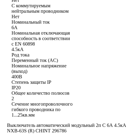
Нет
С коммутируемым
нейтральным проводником
Нет
Номинальный ток
6А
Номинальная отключающая
способность в соответствии
с EN 60898
4.5кА
Род тока
Переменный ток (AC)
Номинальное напряжение
(выход)
400В
Степень защиты IP
IP20
Общее количество полюсов
2
Сечение многопроволочного
гибкого проводника по
1...25кв.мм
Выключатель автоматический модульный 2п C 6А 4.5кА
NXB-63S (R) CHINT 296786