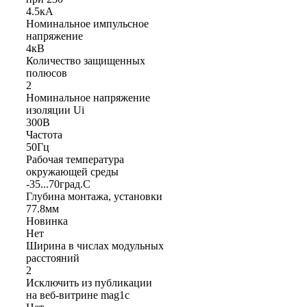
4.5кА
Номинальное импульсное
напряжение
4кВ
Количество защищенных
полюсов
2
Номинальное напряжение
изоляции Ui
300В
Частота
50Гц
Рабочая температура
окружающей среды
-35...70град.C
Глубина монтажа, установки
77.8мм
Новинка
Нет
Ширина в числах модульных
расстояний
2
Исключить из публикации
на веб-витрине mag1c