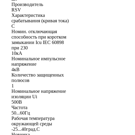
Производитель
RSV
Характеристика
срабатывания (кривая тока)
C
Номин. отключающая
способность при коротком
замыкании Icu IEC 60898
при 230
10кА
Номинальное импульсное
напряжение
4кВ
Количество защищенных
полюсов
1
Номинальное напряжение
изоляции Ui
500В
Частота
50...60Гц
Рабочая температура
окружающей среды
-25...40град.C
Новинка