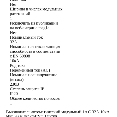
Нет
Ширина в числах модульных
расстояний
1
Исключить из публикации
на веб-витрине mag1c
Нет
Номинальный ток
32А
Номинальная отключающая
способность в соответствии
с EN 60898
10кА
Род тока
Переменный ток (AC)
Номинальное напряжение
(выход)
230В
Степень защиты IP
IP20
Общее количество полюсов
1
Выключатель автоматический модульный 1п C 32А 10кА
NB1-63H (R) CHINT 179789