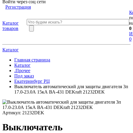
Войти через соц сети
Регистрация
К
п
Каталог
н
товаров
0
И
0
Каталог
Главная страница
Каталог
.Прочее
Под заказ
Екатеринбург РЦ
Выключатель автоматический для защиты двигателя 3п
17.0-23.0А 15кА ВА-431 DEKraft 21232DEK
Артикул:
21232DEK
Выключатель