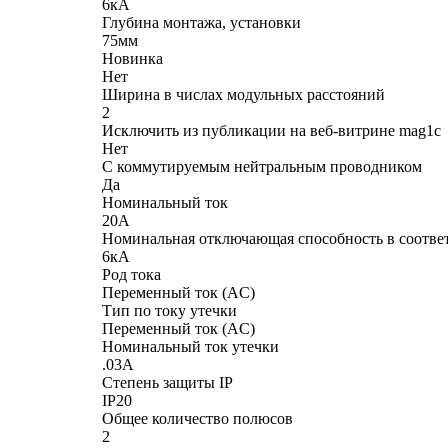
6кА
Глубина монтажа, установки
75мм
Новинка
Нет
Ширина в числах модульных расстояний
2
Исключить из публикации на веб-витрине mag1c
Нет
С коммутируемым нейтральным проводником
Да
Номинальный ток
20А
Номинальная отключающая способность в соотве
6кА
Род тока
Переменный ток (AC)
Тип по току утечки
Переменный ток (AC)
Номинальный ток утечки
.03А
Степень защиты IP
IP20
Общее количество полюсов
2