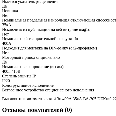
Имеется указатель расцепления
Да
Новинка
Нет
Номинальная предельная наибольшая отключающая способность
35кА
Исключить из публикации на веб-витрине mag1c
Нет
Номинальный ток длительной нагрузки Iu
400А
Подходит для монтажа на DIN-рейку (с Ω-профилем)
Нет
Моторный привод опционально
Да
Номинальное напряжение (выход)
400...415В
Степень защиты IP
IP20
Конструктивное исполнение
Встроенное устройство стационарного исполнения
Выключатель автоматический 3п 400А 35кА ВА-305 DEKraft 
Отзывы покупателей (0)