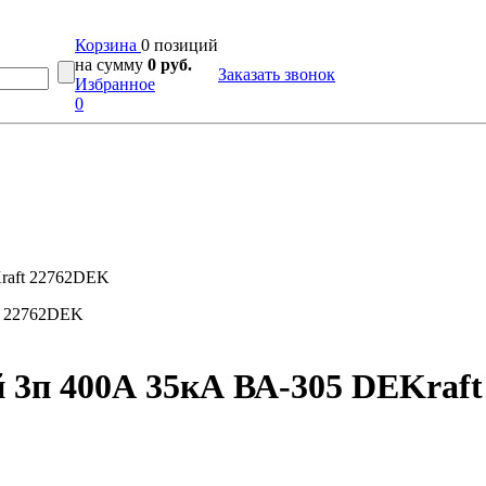
Корзина
0 позиций
на сумму
0 руб.
Заказать звонок
Избранное
0
raft 22762DEK
 3п 400А 35кА ВА-305 DEKraf