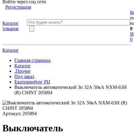
Войти через соц сети
Регистрация
К
п
Каталог
н
товаров
0
И
0
Каталог
Главная страница
Каталог
.Прочее
Под заказ
Екатеринбург РЦ
Выключатель автоматический 3п 32А 50кА NXM-63H
(R) CHINT 205894
Артикул:
205894
Выключатель