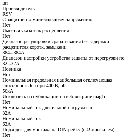
шт
Производитель
RSV
С защитой по минимальному напряжению
Нет
Имеется указатель расцепления
Нет
Диапазон регулировки срабатывания без задержки
расцепителя коротк. замыкани
384...384А
Диапазон настройки устройства защиты от перегрузки по
32...32А
Новинка
Нет
Номинальная предельная наибольшая отключающая
способность Icu при 400 В, 50
50кА
Исключить из публикации на веб-витрине mag1c
Нет
Номинальный ток длительной нагрузки Iu
32А
Номинальный ток
63А
Подходит для монтажа на DIN-рейку (с Ω-профилем)
Нет