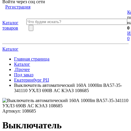
Войти через соц сети
Регистрация
К
п
Каталог
н
товаров
0
И
0
Каталог
Главная страница
Каталог
.Прочее
Под заказ
Екатеринбург РЦ
Выключатель автоматический 160А 1000Im ВА57-35-
341110 УХЛ3 690В AC КЭАЗ 108685
Артикул:
108685
Выключатель