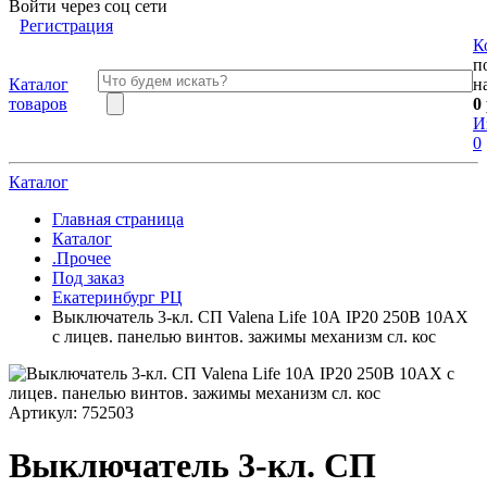
Войти через соц сети
Регистрация
К
п
Каталог
н
товаров
0
И
0
Каталог
Главная страница
Каталог
.Прочее
Под заказ
Екатеринбург РЦ
Выключатель 3-кл. СП Valena Life 10А IP20 250В 10AX
с лицев. панелью винтов. зажимы механизм сл. кос
Артикул:
752503
Выключатель 3-кл. СП