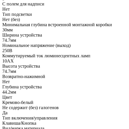
С полем для надписи
Нет
Тип подсветки
Нет (без)
Минимальная глубина встроенной монтажной коробки
30мм
Ширина устройства
74.7мм
Номинальное напряжение (выход)
250В
Коммутируемый ток люминесцентных ламп
10AX
Высота устройства
74.7мм
Возвратно-нажимной
Нет
Глубина устройства
44.2мм
Цвет
Кремово-белый
Не содержит (без) галогенов
Да
Тип включения/управления
Клавиша/Кнопка
Вид/марка материала