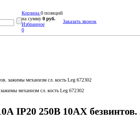
Корзина
0 позиций
на сумму
0 руб.
Заказать звонок
Избранное
0
ов. зажимы механизм сл. кость Leg 672302
0А IP20 250В 10AX безвинтов.