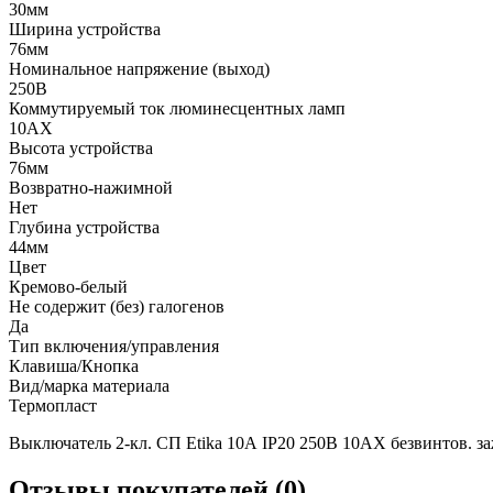
30мм
Ширина устройства
76мм
Номинальное напряжение (выход)
250В
Коммутируемый ток люминесцентных ламп
10AX
Высота устройства
76мм
Возвратно-нажимной
Нет
Глубина устройства
44мм
Цвет
Кремово-белый
Не содержит (без) галогенов
Да
Тип включения/управления
Клавиша/Кнопка
Вид/марка материала
Термопласт
Выключатель 2-кл. СП Etika 10А IP20 250В 10AX безвинтов. за
Отзывы покупателей (0)