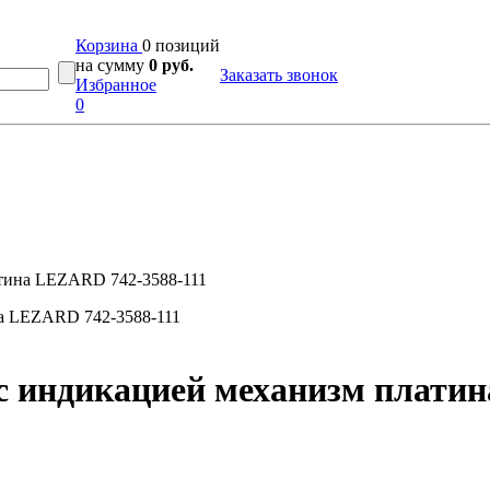
Корзина
0 позиций
на сумму
0 руб.
Заказать звонок
Избранное
0
атина LEZARD 742-3588-111
с индикацией механизм платин