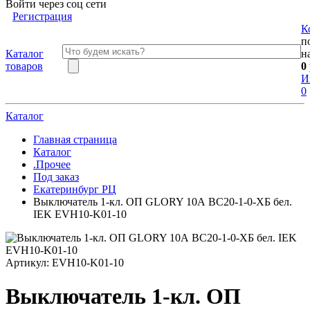
Войти через соц сети
Регистрация
К
п
Каталог
н
товаров
0
И
0
Каталог
Главная страница
Каталог
.Прочее
Под заказ
Екатеринбург РЦ
Выключатель 1-кл. ОП GLORY 10А ВС20-1-0-ХБ бел.
IEK EVH10-K01-10
Артикул:
EVH10-K01-10
Выключатель 1-кл. ОП