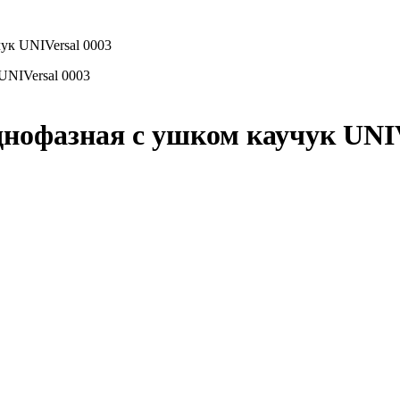
ук UNIVersal 0003
днофазная с ушком каучук UNIV