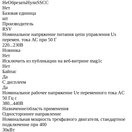
НеОбрезатьНулиSSCC
Нет
Базовая единица
шт
Производитель
RSV
Номинальное напряжение питания цепи управления Us
перемен. тока АС при 50 Г
220...230В
Новинка
Нет
Исключить из публикации на веб-витрине mag1c
Нет
Байпас
Да
С дисплеем
Да
Номинальное рабочее напряжение Ue переменного тока AC
50 Гц с
380...440В
Назначение/область применения
Одностороннее направление
Номинальная мощность трехфазного двигателя, стандартное
подключение при 400
30кВт