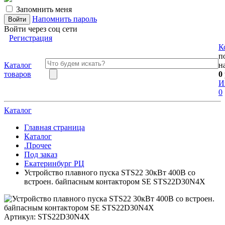
Запомнить меня
Напомнить пароль
Войти через соц сети
Регистрация
К
п
Каталог
н
товаров
0
И
0
Каталог
Главная страница
Каталог
.Прочее
Под заказ
Екатеринбург РЦ
Устройство плавного пуска STS22 30кВт 400В со
встроен. байпасным контактором SE STS22D30N4X
Артикул:
STS22D30N4X