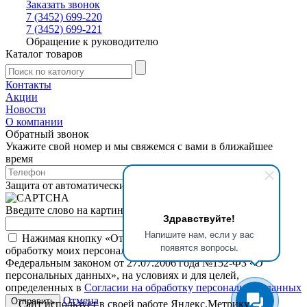
Заказать звонок
7 (3452) 699-220
7 (3452) 699-221
Обращение к руководителю
Каталог товаров
Контакты
Акции
Новости
О компании
Обратный звонок
Укажите свой номер и мы свяжемся с вами в ближайшее
время
Защита от автоматических сообщений
Введите слово на картинке
*
Здравствуйте!
Напишите нам, если у вас
Нажимая кнопку «Отправить», я даю свое согласие на
появятся вопросы.
обработку моих персональных данных, в соответствии с
Федеральным законом от 27.07.2006 года №152-ФЗ «О
персональных данных», на условиях и для целей,
определенных в
Согласии на обработку персональных данных
Отмена
Сайт использует в своей работе
Яндекс.Метрику