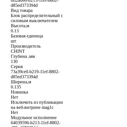
6ff2a086-b213-11ef-8802-
d85ed373394d
Вид товара
Блок распределительный с
силовым выключателем
Высота,м
0.13
Базовая единица
шт
Производитель
CHINT
Глубина ,мм
130
Серия
73a39ce0-b219-11ef-8802-
d85ed373394d
Ширина,м
0.135
Новинка
Нет
Исключить из публикации
на веб-витрине mag1c
Нет
Модульное исполнение
64039596-b213-11ef-8802-