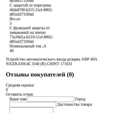
d85ed373394d
С защитой от перегрева
46da978f-b215-11ef-8802-
d85ed373394d
Вес,кг
3
С функцией защиты от
замыканий на землю
73a39d1a-b219-11ef-8802-
d85ed373394d
Номинальный ток ,А
40
Устройство автоматического ввода резерва АВР 40А
NXZB-63H/4C D40 (R) CHINT 171631
Отзывы покупателей (0)
Средняя оценка:
0
Оставить отзыв
Ваше имя
Город
Достоинства товара