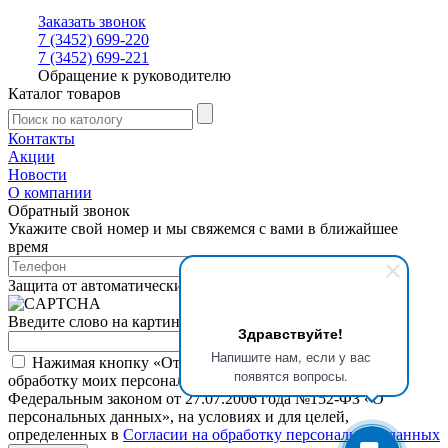
Заказать звонок
7 (3452) 699-220
7 (3452) 699-221
Обращение к руководителю
Каталог товаров
Контакты
Акции
Новости
О компании
Обратный звонок
Укажите свой номер и мы свяжемся с вами в ближайшее
время
Защита от автоматических сообщений
Введите слово на картинке
*
Здравствуйте!
Напишите нам, если у вас
Нажимая кнопку «Отправить», я даю свое согласие на
появятся вопросы.
обработку моих персональных данных, в соответствии с
Федеральным законом от 27.07.2006 года №152-ФЗ «О
персональных данных», на условиях и для целей,
определенных в
Согласии на обработку персональных данных