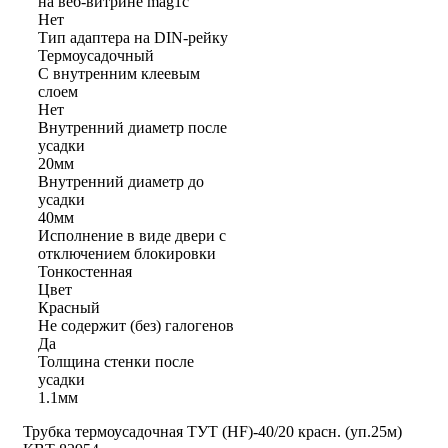
на веб-витрине mag1c
Нет
Тип адаптера на DIN-рейку
Термоусадочный
С внутренним клеевым
слоем
Нет
Внутренний диаметр после
усадки
20мм
Внутренний диаметр до
усадки
40мм
Исполнение в виде двери с
отключением блокировки
Тонкостенная
Цвет
Красный
Не содержит (без) галогенов
Да
Толщина стенки после
усадки
1.1мм
Трубка термоусадочная ТУТ (HF)-40/20 красн. (уп.25м)