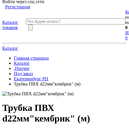
Войти через соц сети
Регистрация
К
п
Каталог
н
товаров
0
И
0
Каталог
Главная страница
Каталог
.Прочее
Под заказ
Екатеринбург РЦ
Трубка ПВХ d22мм"кембрик" (м)
Трубка ПВХ
d22мм"кембрик" (м)