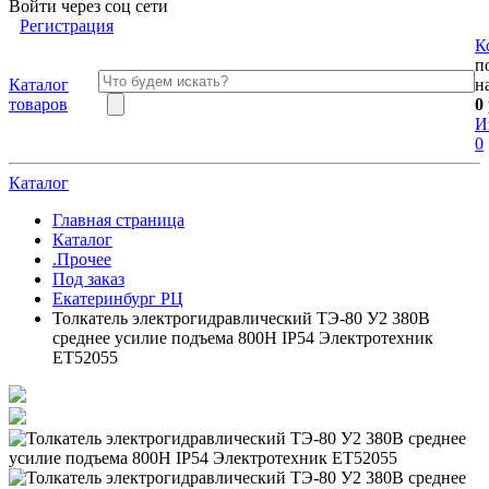
Войти через соц сети
Регистрация
К
п
Каталог
н
товаров
0
И
0
Каталог
Главная страница
Каталог
.Прочее
Под заказ
Екатеринбург РЦ
Толкатель электрогидравлический ТЭ-80 У2 380В
среднее усилие подъема 800Н IP54 Электротехник
ET52055