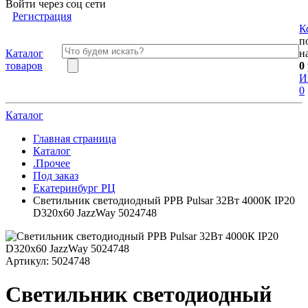
Войти через соц сети
Регистрация
К
п
Каталог
н
товаров
0
И
0
Каталог
Главная страница
Каталог
.Прочее
Под заказ
Екатеринбург РЦ
Светильник светодиодный PPB Pulsar 32Вт 4000К IP20
D320х60 JazzWay 5024748
Артикул:
5024748
Светильник светодиодный