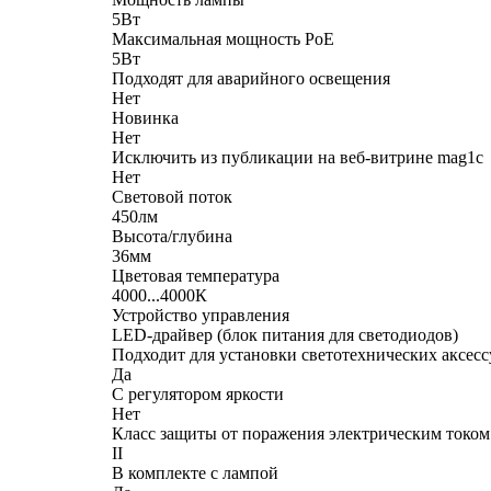
5Вт
Максимальная мощность PoE
5Вт
Подходят для аварийного освещения
Нет
Новинка
Нет
Исключить из публикации на веб-витрине mag1c
Нет
Световой поток
450лм
Высота/глубина
36мм
Цветовая температура
4000...4000К
Устройство управления
LED-драйвер (блок питания для светодиодов)
Подходит для установки светотехнических аксесс
Да
С регулятором яркости
Нет
Класс защиты от поражения электрическим током
II
В комплекте с лампой