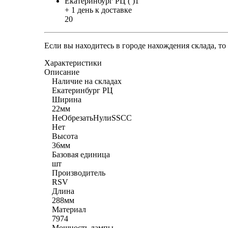
Екатеринбург РЦ ( )1
+ 1 день к доставке
20
Если вы находитесь в городе нахождения склада, т
Характеристики
Описание
Наличие на складах
Екатеринбург РЦ
Ширина
22мм
НеОбрезатьНулиSSCC
Нет
Высота
36мм
Базовая единица
шт
Производитель
RSV
Длина
288мм
Материал
7974
Мощность лампы