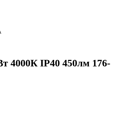
А
т 4000К IP40 450лм 176-