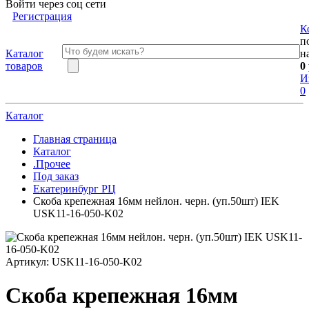
Войти через соц сети
Регистрация
К
п
Каталог
н
товаров
0
И
0
Каталог
Главная страница
Каталог
.Прочее
Под заказ
Екатеринбург РЦ
Скоба крепежная 16мм нейлон. черн. (уп.50шт) IEK
USK11-16-050-K02
Артикул:
USK11-16-050-K02
Скоба крепежная 16мм