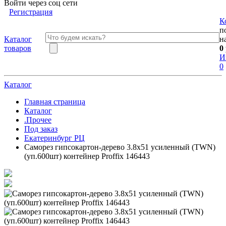
Войти через соц сети
Регистрация
К
п
Каталог
н
товаров
0
И
0
Каталог
Главная страница
Каталог
.Прочее
Под заказ
Екатеринбург РЦ
Саморез гипсокартон-дерево 3.8х51 усиленный (TWN)
(уп.600шт) контейнер Proffix 146443