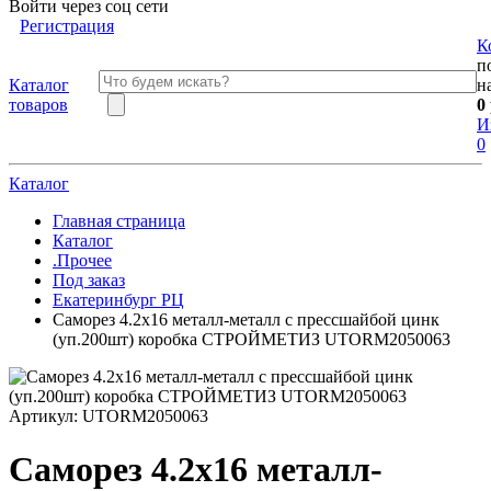
Войти через соц сети
Регистрация
К
п
Каталог
н
товаров
0
И
0
Каталог
Главная страница
Каталог
.Прочее
Под заказ
Екатеринбург РЦ
Саморез 4.2х16 металл-металл с прессшайбой цинк
(уп.200шт) коробка СТРОЙМЕТИЗ UTORM2050063
Артикул:
UTORM2050063
Саморез 4.2х16 металл-