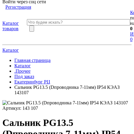
Войти через соц сети
Регистрация
К
п
Каталог
н
товаров
0
И
0
Каталог
Главная страница
Каталог
.Прочее
Под заказ
Екатеринбург РЦ
Сальник PG13.5 (Dпроводника 7-11мм) IP54 КЭАЗ
143107
Артикул:
143 107
Сальник PG13.5
(Dпроводника 7-11мм) IP54