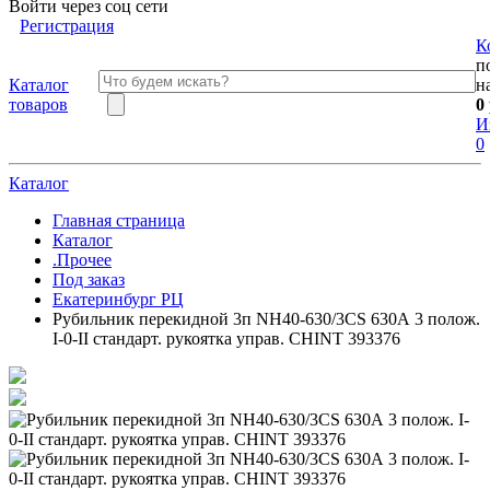
Войти через соц сети
Регистрация
К
п
Каталог
н
товаров
0
И
0
Каталог
Главная страница
Каталог
.Прочее
Под заказ
Екатеринбург РЦ
Рубильник перекидной 3п NH40-630/3CS 630А 3 полож.
I-0-II стандарт. рукоятка управ. CHINT 393376