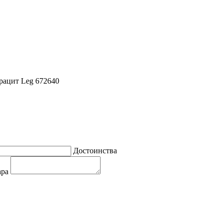
трацит Leg 672640
Достоинства
ара