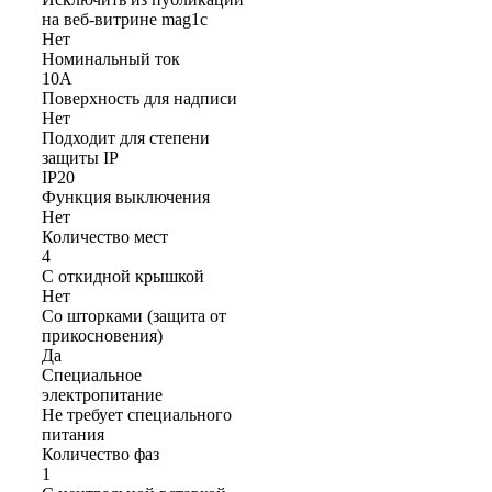
на веб-витрине mag1c
Нет
Номинальный ток
10А
Поверхность для надписи
Нет
Подходит для степени
защиты IP
IP20
Функция выключения
Нет
Количество мест
4
С откидной крышкой
Нет
Со шторками (защита от
прикосновения)
Да
Cпециальное
электропитание
Не требует специального
питания
Количество фаз
1