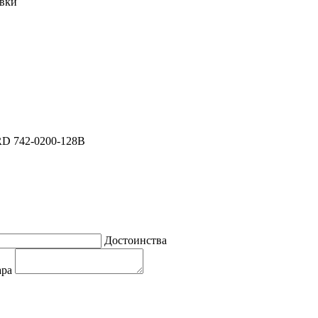
овки
RD 742-0200-128B
Достоинства
ара