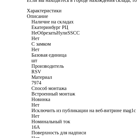
Если вы находитесь в городе нахождения склада, т
Характеристики
Описание
Наличие на складах
Екатеринбург РЦ
НеОбрезатьНулиSSCC
Нет
С замком
Нет
Базовая единица
шт
Производитель
RSV
Материал
7974
Способ монтажа
Встроенный монтаж
Новинка
Нет
Исключить из публикации на веб-витрине mag1c
Нет
Номинальный ток
16А
Поверхность для надписи