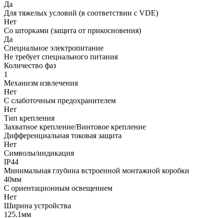
Да
Для тяжелых условий (в соответствии с VDE)
Нет
Со шторками (защита от прикосновения)
Да
Cпециальное электропитание
Не требует специального питания
Количество фаз
1
Механизм извлечения
Нет
С слаботочным предохранителем
Нет
Тип крепления
Захватное крепление/Винтовое крепление
Дифференциальная токовая защита
Нет
Символы/индикация
IP44
Минимальная глубина встроенной монтажной коробки
40мм
С ориентационным освещением
Нет
Ширина устройства
125.1мм