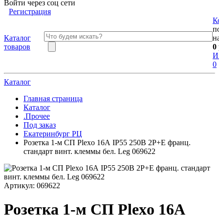
Войти через соц сети
Регистрация
К
п
Каталог
н
товаров
0
И
0
Каталог
Главная страница
Каталог
.Прочее
Под заказ
Екатеринбург РЦ
Розетка 1-м СП Plexo 16А IP55 250В 2P+E франц.
стандарт винт. клеммы бел. Leg 069622
Артикул:
069622
Розетка 1-м СП Plexo 16А