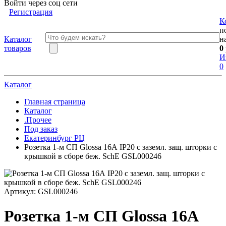
Войти через соц сети
Регистрация
К
п
Каталог
н
товаров
0
И
0
Каталог
Главная страница
Каталог
.Прочее
Под заказ
Екатеринбург РЦ
Розетка 1-м СП Glossa 16А IP20 с заземл. защ. шторки с
крышкой в сборе беж. SchE GSL000246
Артикул:
GSL000246
Розетка 1-м СП Glossa 16А