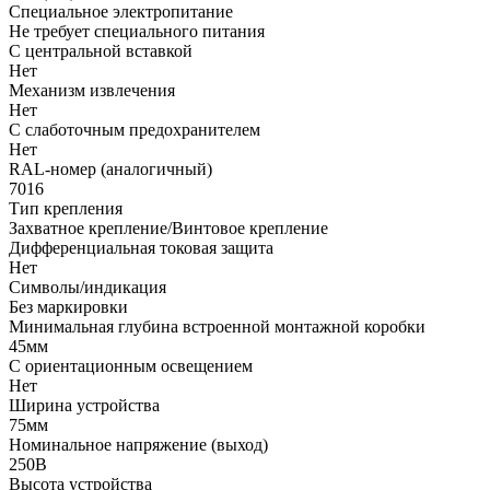
Cпециальное электропитание
Не требует специального питания
С центральной вставкой
Нет
Механизм извлечения
Нет
С слаботочным предохранителем
Нет
RAL-номер (аналогичный)
7016
Тип крепления
Захватное крепление/Винтовое крепление
Дифференциальная токовая защита
Нет
Символы/индикация
Без маркировки
Минимальная глубина встроенной монтажной коробки
45мм
С ориентационным освещением
Нет
Ширина устройства
75мм
Номинальное напряжение (выход)
250В
Высота устройства