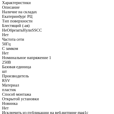
Характеристики
Описание
Наличие на складах
Екатеринбург РЦ
Тип поверхности
Блестящий (-ая)
НеОбрезатьНулиSSCC
Нет
Частота сети
50Гц
С замком
Нет
Номинальное напряжение 1
250В
Базовая единица
шт
Производитель
RSV
Материал
пластик
Способ монтажа
Открытой установки
Новинка
Нет
Исключить из публикации на веб-витрине mag1c