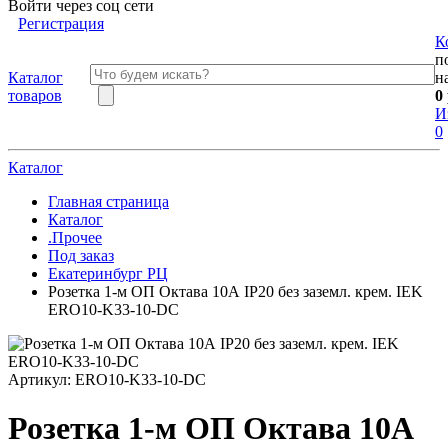
Войти через соц сети
Регистрация
К
п
Каталог
н
товаров
0
И
0
Каталог
Главная страница
Каталог
.Прочее
Под заказ
Екатеринбург РЦ
Розетка 1-м ОП Октава 10А IP20 без заземл. крем. IEK
ERO10-K33-10-DC
Артикул:
ERO10-K33-10-DC
Розетка 1-м ОП Октава 10А