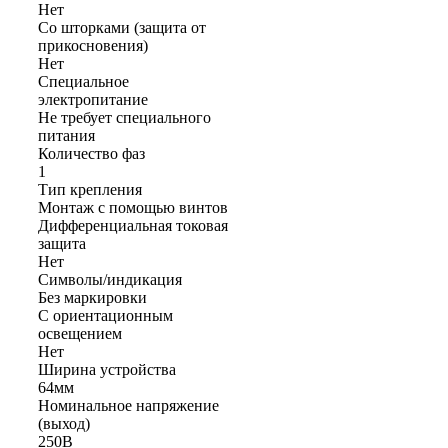
Нет
Со шторками (защита от
прикосновения)
Нет
Cпециальное
электропитание
Не требует специального
питания
Количество фаз
1
Тип крепления
Монтаж с помощью винтов
Дифференциальная токовая
защита
Нет
Символы/индикация
Без маркировки
С ориентационным
освещением
Нет
Ширина устройства
64мм
Номинальное напряжение
(выход)
250В