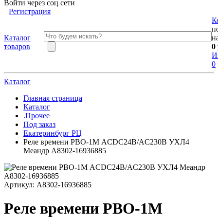
Войти через соц сети
Регистрация
К
п
Каталог
н
товаров
0
И
0
Каталог
Главная страница
Каталог
.Прочее
Под заказ
Екатеринбург РЦ
Реле времени РВО-1М ACDC24В/AC230В УХЛ4
Меандр A8302-16936885
Артикул:
A8302-16936885
Реле времени РВО-1М