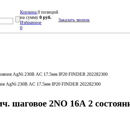
Корзина
0 позиций
на сумму
0 руб.
Заказать звонок
Избранное
0
стояния AgNi 230В AC 17.5мм IP20 FINDER 202282300
ч. шаговое 2NO 16А 2 состоян