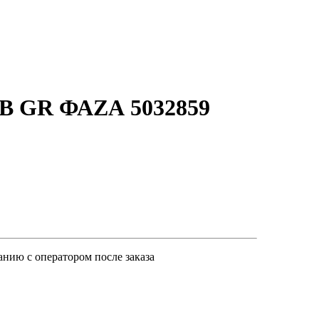
0В GR ФАZА 5032859
анию с оператором после заказа