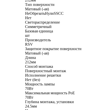
212мм
Тип поверхности
Матовый (-ая)
НеОбрезатьНулиSSCC
Нет
Светораспределение
Симметричный
Базовая единица
шт
Производитель
RSV
Защитное покрытие поверхности
Матовый (-ая)
Длина
212мм
Способ монтажа
Поверхностный монтаж
Исполнение решетки
Нет (без)
Мощность лампы
70Вт
Максимальная мощность PoE
70Вт
Глубина монтажа, установки
24.5мм