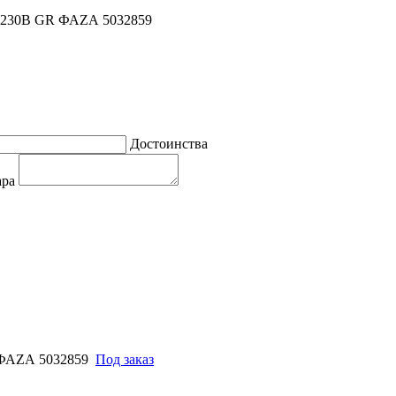
5 230В GR ФАZА 5032859
Достоинства
ара
 ФАZА 5032859
Под заказ