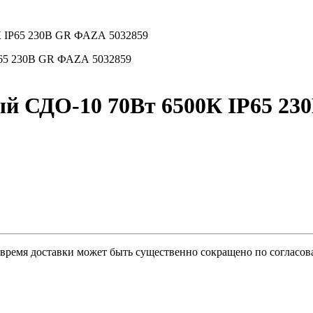
К IP65 230В GR ФАZА 5032859
ый СДО-10 70Вт 6500К IP65 23
о время доставки может быть существенно сокращено по согласов