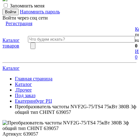
Запомнить меня
Напомнить пароль
Войти через соц сети
Регистрация
К
п
Каталог
н
товаров
0
И
0
Каталог
Главная страница
Каталог
.Прочее
Под заказ
Екатеринбург РЦ
Преобразователь частоты NVF2G-75/TS4 75кВт 380В 3ф
общий тип CHINT 639057
Артикул:
639057