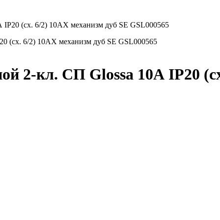
А IP20 (сх. 6/2) 10AX механизм дуб SE GSL000565
й 2-кл. СП Glossa 10А IP20 (сх